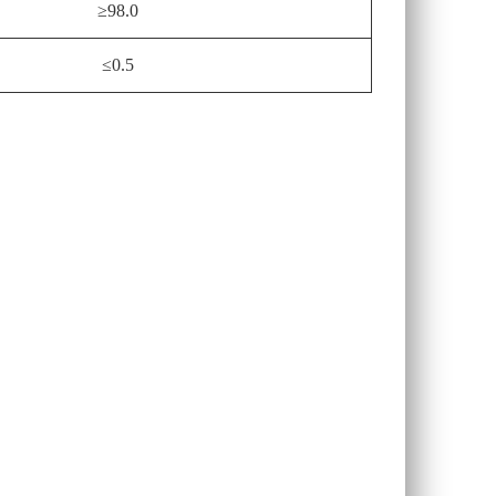
≥98.0
≤0.5