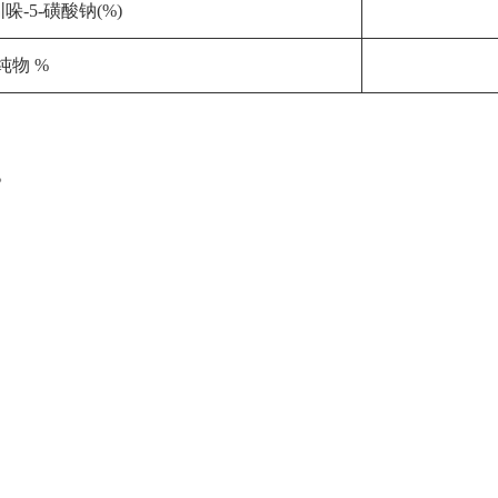
哚-5-磺酸钠(%)
纯物 %
。