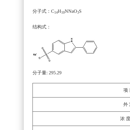
分子式：C
H
NNaO
S
14
10
3
结构式：
分子量: 295.29
项
外
浓 度