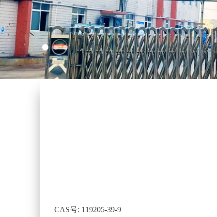
CAS号: 119205-39-9