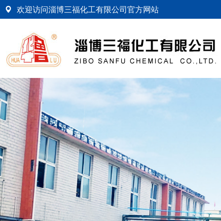
欢迎访问淄博三福化工有限公司官方网站