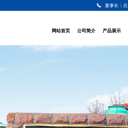
董事长：吕宜印
网站首页
公司简介
产品展示